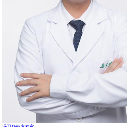
汤卫华
植发专家