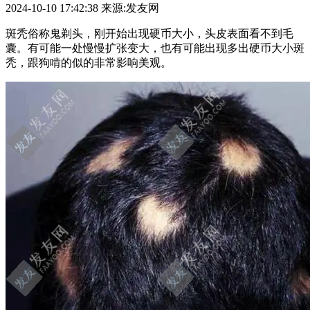
2024-10-10 17:42:38
来源:发友网
斑秃俗称鬼剃头，刚开始出现硬币大小，头皮表面看不到毛
囊。有可能一处慢慢扩张变大，也有可能出现多出硬币大小斑
秃，跟狗啃的似的非常影响美观。