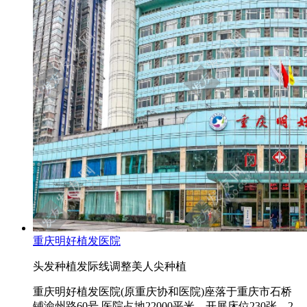
重庆明好植发医院
头发种植
发际线调整
美人尖种植
重庆明好植发医院(原重庆协和医院)座落于重庆市石桥
铺渝州路60号.医院占地22000平米，开展床位230张，2