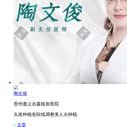
陶文俊
贵州遵义丛森植发医院
头发种植
发际线调整
美人尖种植
0
文章