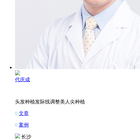
代庆成
头发种植
发际线调整
美人尖种植
0
文章
0
案例
长沙