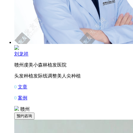
刘龙祥
赣州虔美小森林植发医院
头发种植
发际线调整
美人尖种植
0
文章
0
案例
赣州