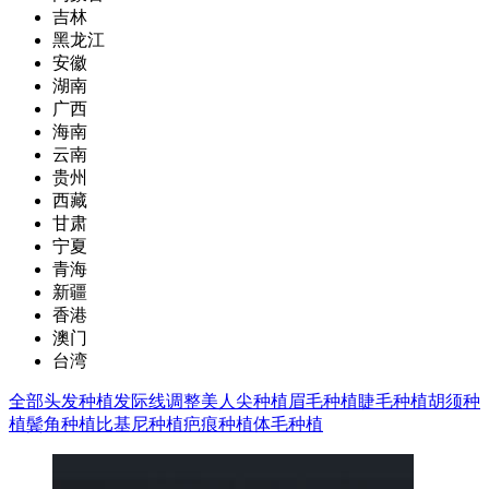
吉林
黑龙江
安徽
湖南
广西
海南
云南
贵州
西藏
甘肃
宁夏
青海
新疆
香港
澳门
台湾
全部
头发种植
发际线调整
美人尖种植
眉毛种植
睫毛种植
胡须种
植
鬓角种植
比基尼种植
疤痕种植
体毛种植