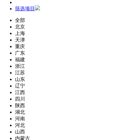
筛选项目
全部
北京
上海
天津
重庆
广东
福建
浙江
江苏
山东
辽宁
江西
四川
陕西
湖北
河南
河北
山西
内蒙古