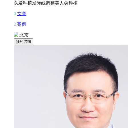
头发种植
发际线调整
美人尖种植
0
文章
2
案例
北京