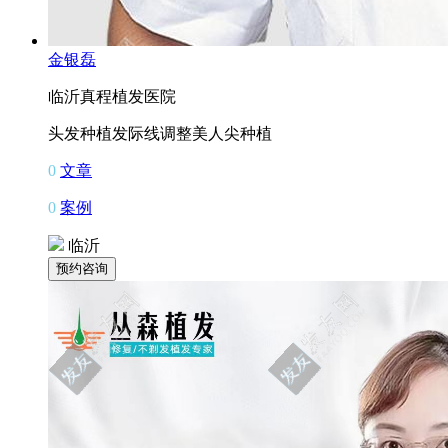
金银磊
临沂真程植发医院
头发种植
发际线调整
美人尖种植
0
文章
0
案例
临沂