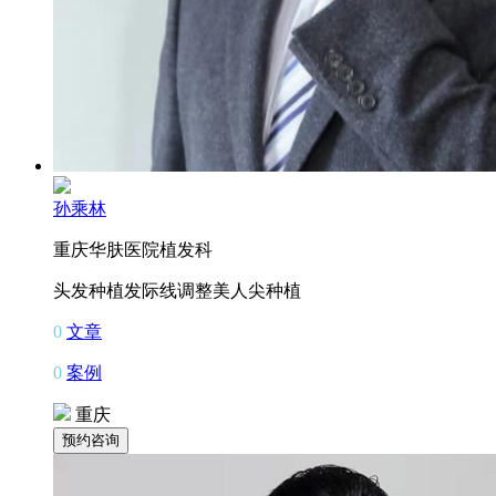
孙乘林
重庆华肤医院植发科
头发种植
发际线调整
美人尖种植
0
文章
0
案例
重庆