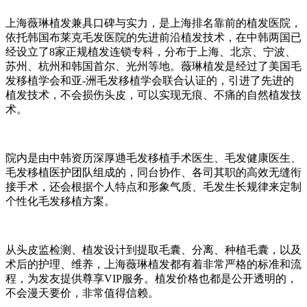
上海薇琳植发兼具口碑与实力，是上海排名靠前的植发医院，
依托韩国布莱克毛发医院的先进前沿植发技术，在中韩两国已
经设立了8家正规植发连锁专科，分布于上海、北京、宁波、
苏州、杭州和韩国首尔、光州等地。薇琳植发是经过了美国毛
发移植学会和亚-洲毛发移植学会联合认证的，引进了先进的
植发技术，不会损伤头皮，可以实现无痕、不痛的自然植发技
术。
院内是由中韩资历深厚逇毛发移植手术医生、毛发健康医生、
毛发移植医护团队组成的，同台协作、各司其职的高效无缝衔
接手术，还会根据个人特点和形象气质、毛发生长规律来定制
个性化毛发移植方案。
从头皮监检测、植发设计到提取毛囊、分离、种植毛囊，以及
术后的护理、维养，上海薇琳植发都有着非常严格的标准和流
程，为发友提供尊享VIP服务。植发价格也都是公开透明的，
不会漫天要价，非常值得信赖。