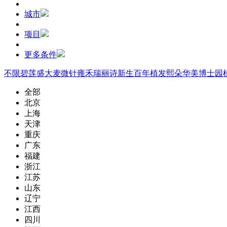
城市
项目
更多条件
不限
碧莲盛
大麦微针
雍禾
瑞丽诗
新生
百年植发
熙朵
华美
博士园
全部
北京
上海
天津
重庆
广东
福建
浙江
江苏
山东
辽宁
江西
四川