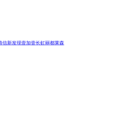
植信
新发现
壹加壹
长虹
丽都
莱森