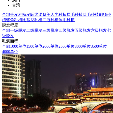
台湾
全部
头发种植
发际线调整
美人尖种植
眉毛种植
睫毛种植
胡须种
植
鬓角种植
比基尼种植
疤痕种植
体毛种植
脱发程度
全部
一级脱发
二级脱发
三级脱发
四级脱发
五级脱发
六级脱发
七
级脱发
毛囊面积
全部
1000单位
1500单位
2000单位
2500单位
3000单位
3500单位
4000单位