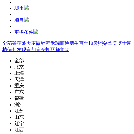
城市
项目
更多条件
全部
碧莲盛
大麦微针
雍禾
瑞丽诗
新生
百年植发
熙朵
华美
博士园
植信
新发现
壹加壹
长虹
丽都
莱森
全部
北京
上海
天津
重庆
广东
福建
浙江
江苏
山东
辽宁
江西