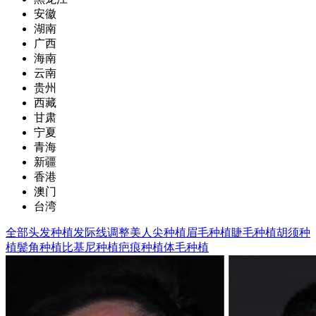
安徽
湖南
广西
海南
云南
贵州
西藏
甘肃
宁夏
青海
新疆
香港
澳门
台湾
全部
头发种植
发际线调整
美人尖种植
眉毛种植
睫毛种植
胡须种
植
鬓角种植
比基尼种植
疤痕种植
体毛种植