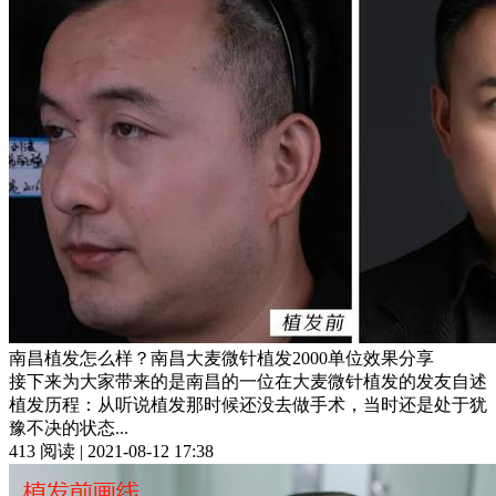
南昌植发怎么样？南昌大麦微针植发2000单位效果分享
接下来为大家带来的是南昌的一位在大麦微针植发的发友自述
植发历程：从听说植发那时候还没去做手术，当时还是处于犹
豫不决的状态...
413 阅读 | 2021-08-12 17:38