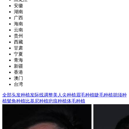
安徽
湖南
广西
海南
云南
贵州
西藏
甘肃
宁夏
青海
新疆
香港
澳门
台湾
全部
头发种植
发际线调整
美人尖种植
眉毛种植
睫毛种植
胡须种
植
鬓角种植
比基尼种植
疤痕种植
体毛种植