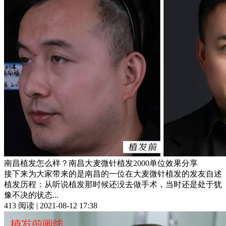
南昌植发怎么样？南昌大麦微针植发2000单位效果分享
接下来为大家带来的是南昌的一位在大麦微针植发的发友自述
植发历程：从听说植发那时候还没去做手术，当时还是处于犹
豫不决的状态...
413 阅读 | 2021-08-12 17:38