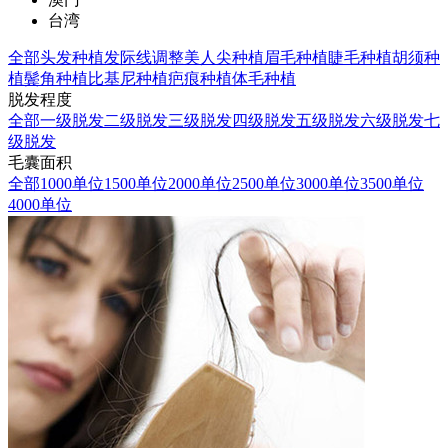
台湾
全部
头发种植
发际线调整
美人尖种植
眉毛种植
睫毛种植
胡须种
植
鬓角种植
比基尼种植
疤痕种植
体毛种植
脱发程度
全部
一级脱发
二级脱发
三级脱发
四级脱发
五级脱发
六级脱发
七
级脱发
毛囊面积
全部
1000单位
1500单位
2000单位
2500单位
3000单位
3500单位
4000单位