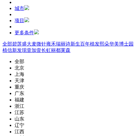
城市
项目
更多条件
全部
碧莲盛
大麦微针
雍禾
瑞丽诗
新生
百年植发
熙朵
华美
博士园
植信
新发现
壹加壹
长虹
丽都
莱森
全部
北京
上海
天津
重庆
广东
福建
浙江
江苏
山东
辽宁
江西