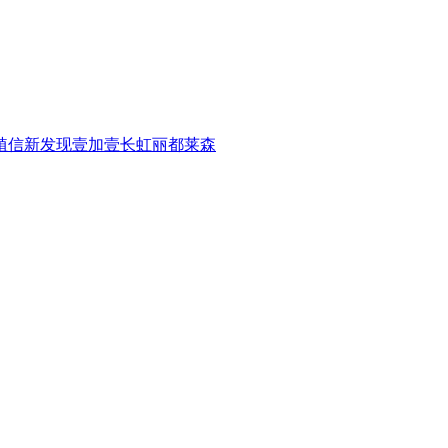
植信
新发现
壹加壹
长虹
丽都
莱森