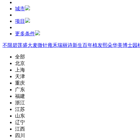
城市
项目
更多条件
不限
碧莲盛
大麦微针
雍禾
瑞丽诗
新生
百年植发
熙朵
华美
博士园
全部
北京
上海
天津
重庆
广东
福建
浙江
江苏
山东
辽宁
江西
四川