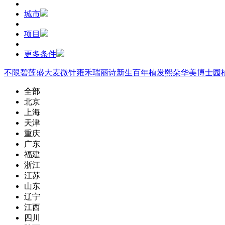
城市
项目
更多条件
不限
碧莲盛
大麦微针
雍禾
瑞丽诗
新生
百年植发
熙朵
华美
博士园
全部
北京
上海
天津
重庆
广东
福建
浙江
江苏
山东
辽宁
江西
四川