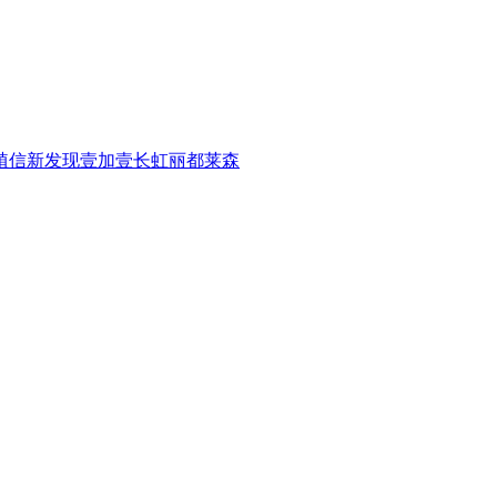
植信
新发现
壹加壹
长虹
丽都
莱森