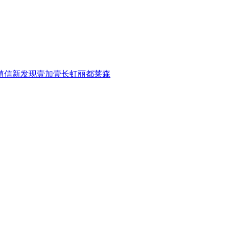
植信
新发现
壹加壹
长虹
丽都
莱森