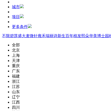
城市
项目
更多条件
不限
碧莲盛
大麦微针
雍禾
瑞丽诗
新生
百年植发
熙朵
华美
博士园
全部
北京
上海
天津
重庆
广东
福建
浙江
江苏
山东
辽宁
江西
四川