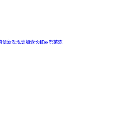
植信
新发现
壹加壹
长虹
丽都
莱森