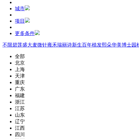
城市
项目
更多条件
不限
碧莲盛
大麦微针
雍禾
瑞丽诗
新生
百年植发
熙朵
华美
博士园
全部
北京
上海
天津
重庆
广东
福建
浙江
江苏
山东
辽宁
江西
四川