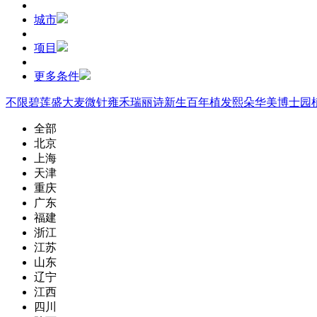
城市
项目
更多条件
不限
碧莲盛
大麦微针
雍禾
瑞丽诗
新生
百年植发
熙朵
华美
博士园
全部
北京
上海
天津
重庆
广东
福建
浙江
江苏
山东
辽宁
江西
四川