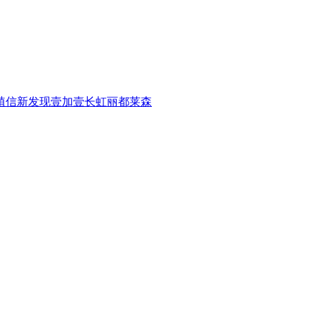
植信
新发现
壹加壹
长虹
丽都
莱森