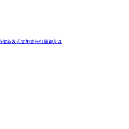
植信
新发现
壹加壹
长虹
丽都
莱森