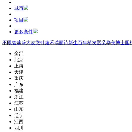
城市
项目
更多条件
不限
碧莲盛
大麦微针
雍禾
瑞丽诗
新生
百年植发
熙朵
华美
博士园
全部
北京
上海
天津
重庆
广东
福建
浙江
江苏
山东
辽宁
江西
四川