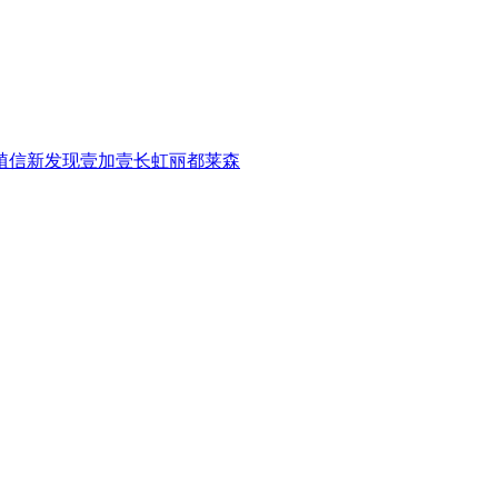
植信
新发现
壹加壹
长虹
丽都
莱森