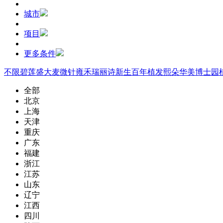
城市
项目
更多条件
不限
碧莲盛
大麦微针
雍禾
瑞丽诗
新生
百年植发
熙朵
华美
博士园
全部
北京
上海
天津
重庆
广东
福建
浙江
江苏
山东
辽宁
江西
四川