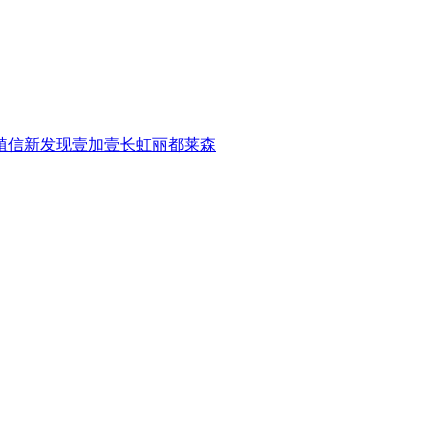
植信
新发现
壹加壹
长虹
丽都
莱森