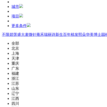
城市
项目
更多条件
不限
碧莲盛
大麦微针
雍禾
瑞丽诗
新生
百年植发
熙朵
华美
博士园
全部
北京
上海
天津
重庆
广东
福建
浙江
江苏
山东
辽宁
江西
四川