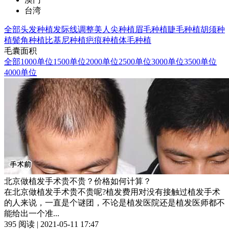
台湾
全部
头发种植
发际线调整
美人尖种植
眉毛种植
睫毛种植
胡须种
植
鬓角种植
比基尼种植
疤痕种植
体毛种植
毛囊面积
全部
1000单位
1500单位
2000单位
2500单位
3000单位
3500单位
4000单位
北京做植发手术贵不贵？价格如何计算？
在北京做植发手术贵不贵呢?植发费用对没有接触过植发手术
的人来说，一直是个谜团，不论是植发医院还是植发医师都不
能给出一个准...
395 阅读 | 2021-05-11 17:47