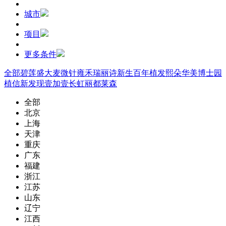
城市
项目
更多条件
全部
碧莲盛
大麦微针
雍禾
瑞丽诗
新生
百年植发
熙朵
华美
博士园
植信
新发现
壹加壹
长虹
丽都
莱森
全部
北京
上海
天津
重庆
广东
福建
浙江
江苏
山东
辽宁
江西