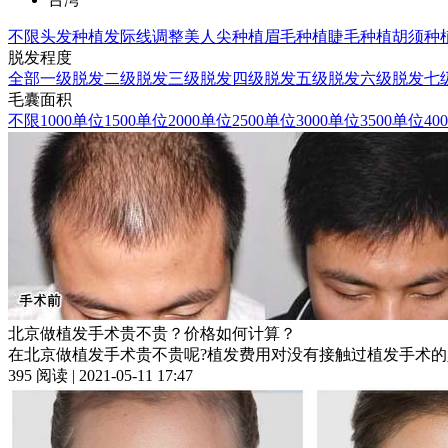
不限
头发种植
发际线调整
美人尖种植
眉毛种植
睫毛种植
胡须种
脱发程度
全部
一级脱发
二级脱发
三级脱发
四级脱发
五级脱发
六级脱发
七
毛囊面积
不限
1000单位
1500单位
2000单位
2500单位
3000单位
3500单位
40
北京做植发手术贵不贵？价格如何计算？
在北京做植发手术贵不贵呢?植发费用对没有接触过植发手术的
395 阅读 | 2021-05-11 17:47