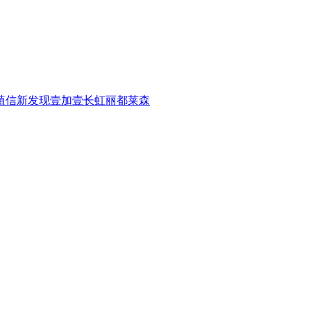
植信
新发现
壹加壹
长虹
丽都
莱森