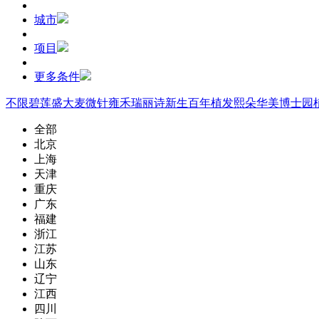
城市
项目
更多条件
不限
碧莲盛
大麦微针
雍禾
瑞丽诗
新生
百年植发
熙朵
华美
博士园
全部
北京
上海
天津
重庆
广东
福建
浙江
江苏
山东
辽宁
江西
四川