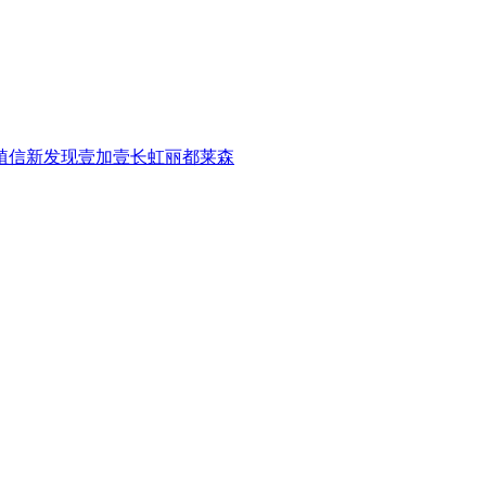
植信
新发现
壹加壹
长虹
丽都
莱森