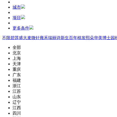
城市
项目
更多条件
不限
碧莲盛
大麦微针
雍禾
瑞丽诗
新生
百年植发
熙朵
华美
博士园
全部
北京
上海
天津
重庆
广东
福建
浙江
江苏
山东
辽宁
江西
四川